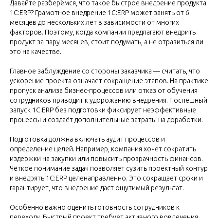
Давайте разберёмся, что такое быстрое внедрение продукта
1С:ERP? Грамотное внедрение 1С:ERP может занять от 6
месяцев до нескольких лет в зависимости от многих
факторов. Поэтому, когда компании предлагают внедрить
продукт за пару месяцев, стоит подумать, а не отразиться ли
это на качестве.
Главное заблуждение со стороны заказчика — считать, что
ускорение проекта означает сокращение этапов. На практике
пропуск анализа бизнес-процессов или отказ от обучения
сотрудников приводит к удорожанию внедрения. Поспешный
запуск 1С:ERP без подготовки фиксирует неэффективные
процессы и создаёт дополнительные затраты на доработки.
Подготовка должна включать аудит процессов и
определение целей. Например, компания хочет сократить
издержки на закупки или повысить прозрачность финансов.
Чёткое понимание задач позволяет сузить проектный контур
и внедрять 1С:ERP целенаправленно. Это сокращает сроки и
гарантирует, что внедрение даст ощутимый результат.
Особенно важно оценить готовность сотрудников к
переходу. Быстрый проект требует активного вовлечения