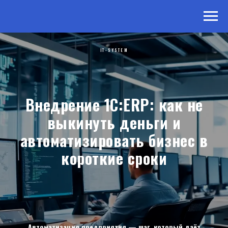
IT-SYSTEM
Внедрение 1С:ERP: как не
выкинуть деньги и
автоматизировать бизнес в
короткие сроки
Автоматизация предприятия — шаг, который даёт