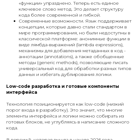
«функции» упразднено. Теперь есть единое
ключевое слово метод. Это делает структуру
кода более современной и гибкой.
Современные возможности. Язык поддерживает
концепции, которые давно стали стандартом в
мире программирования, но были недоступны в
классической платформе: анонимные функции в
виде лямбда-выражений (lambda expressions),
механизмы для добавления метаданных в код -
аннотации (annotations), а также обобщенные
методы (generic methods), позволяющие писать
универсальный код для обработки разных типов
данных и избегать дублирования логики.
Low-code разработка и готовые компоненты
интерфейса
Технология позиционируется как low-code (низкий
порог входа в разработку). Это значит, что многие
элементы интерфейса и логики можно собирать из
готовых блоков, не углубляясь в написание сложного
кода.
В версии 9, которая вышла в начале 2026 года,